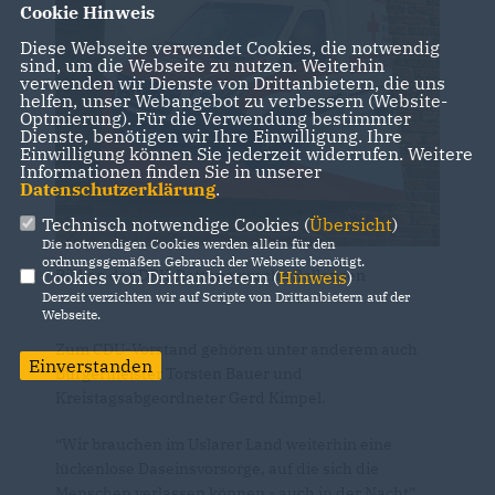
Cookie Hinweis
Diese Webseite verwendet Cookies, die notwendig
sind, um die Webseite zu nutzen. Weiterhin
verwenden wir Dienste von Drittanbietern, die uns
helfen, unser Webangebot zu verbessern (Website-
Optmierung). Für die Verwendung bestimmter
Dienste, benötigen wir Ihre Einwilligung. Ihre
Einwilligung können Sie jederzeit widerrufen. Weitere
Informationen finden Sie in unserer
Datenschutzerklärung
.
Technisch notwendige Cookies (
Übersicht
)
Die notwendigen Cookies werden allein für den
ordnungsgemäßen Gebrauch der Webseite benötigt.
Bild an der DRK-Rettungswache Bollensen
Cookies von Drittanbietern (
Hinweis
)
Derzeit verzichten wir auf Scripte von Drittanbietern auf der
Webseite.
Zum CDU-Vorstand gehören unter anderem auch
Einverstanden
Bürgermeister Torsten Bauer und
Kreistagsabgeordneter Gerd Kimpel.
“Wir brauchen im Uslarer Land weiterhin eine
lückenlose Daseinsvorsorge, auf die sich die
Menschen verlassen können - auch in der Nacht”,