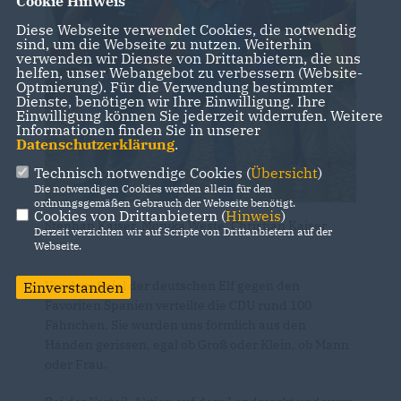
Cookie Hinweis
Diese Webseite verwendet Cookies, die notwendig
sind, um die Webseite zu nutzen. Weiterhin
verwenden wir Dienste von Drittanbietern, die uns
helfen, unser Webangebot zu verbessern (Website-
Optmierung). Für die Verwendung bestimmter
Dienste, benötigen wir Ihre Einwilligung. Ihre
Einwilligung können Sie jederzeit widerrufen. Weitere
Informationen finden Sie in unserer
Datenschutzerklärung
.
Technisch notwendige Cookies (
Übersicht
)
Die notwendigen Cookies werden allein für den
ordnungsgemäßen Gebrauch der Webseite benötigt.
Cookies von Drittanbietern (
Hinweis
)
Stephan Kaiser, Monika Weste, Christian Kaiser
Derzeit verzichten wir auf Scripte von Drittanbietern auf der
Webseite.
Vor dem Spiel der deutschen Elf gegen den
Einverstanden
Favoriten Spanien verteilte die CDU rund 100
Fähnchen. Sie wurden uns förmlich aus den
Händen gerissen, egal ob Groß oder Klein, ob Mann
oder Frau.