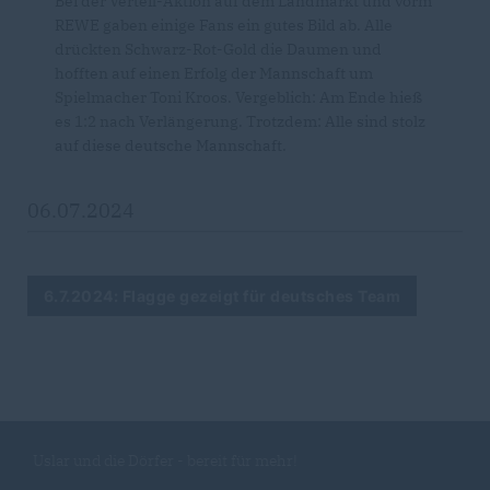
Bei der Verteil-Aktion auf dem Landmarkt und vorm
REWE gaben einige Fans ein gutes Bild ab. Alle
drückten Schwarz-Rot-Gold die Daumen und
hofften auf einen Erfolg der Mannschaft um
Spielmacher Toni Kroos. Vergeblich: Am Ende hieß
es 1:2 nach Verlängerung. Trotzdem: Alle sind stolz
auf diese deutsche Mannschaft.
06.07.2024
6.7.2024: Flagge gezeigt für deutsches Team
Uslar und die Dörfer - bereit für mehr!