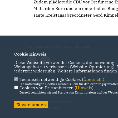
Zudem plädiert die CDU vor Ort für eine
Milliarden Euro und ein dauerhaftes Budg
sagte Kreistagsabgeordneter Gerd Kimpe
Uslar und die Dörfer - bereit für mehr!
Cookie Hinweis
Diese Webseite verwendet Cookies, die notwendig si
Webangebot zu verbessern (Website-Optmierung). Fü
jederzeit widerrufen. Weitere Informationen finden
Technisch notwendige Cookies (
Übersicht
)
IMPRESSUM
DATENSCHUTZ
KONTAKT
Die notwendigen Cookies werden allein für den ordnungsgemäßen 
Cookies von Drittanbietern (
Hinweis
)
Derzeit verzichten wir auf Scripte von Drittanbietern auf der Websei
@2026 CDU Stadtverband Uslar
Einverstanden
Alle Rechte vorbehalten.