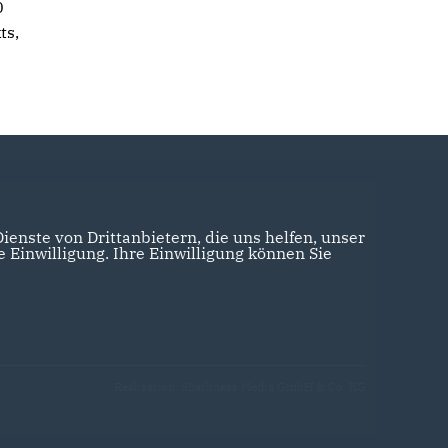
0
ts,
enste von Drittanbietern, die uns helfen, unser
Einwilligung. Ihre Einwilligung können Sie
Realisation: Sharkness Media GmbH & Co. KG